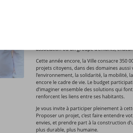
proposer des projets concrets, utiles à tou
améliorer votre cadre de vie et celui de vot
Ouvert à toutes celles et ceux qui habitent o
Mérignac, sans condition d’âge, ce dispositif 
individuelle comme collective, dans un espr
de coopération. Seul, en famille, entre vois
association ou un groupe d’enfants, chacun 
Cette année encore, la Ville consacre 350 00
projets citoyens, dans des domaines aussi 
l’environnement, la solidarité, la mobilité, l
encore le cadre de vie. Le budget participati
d’imaginer ensemble des solutions qui font
renforcent les liens entre ses habitants.
Je vous invite à participer pleinement à cett
Proposer un projet, c’est faire entendre vot
envies, et prendre part à la construction d’u
plus durable, plus humaine.