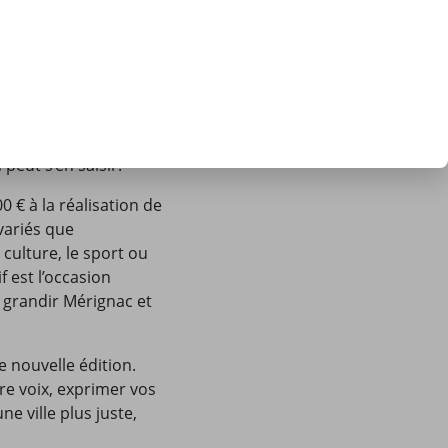
tes et tous, pour
re quartier.
u travaillent à
favorise l’initiative
it de responsabilité et
ins, avec une
peut s’en saisir.
0 € à la réalisation de
variés que
a culture, le sport ou
f est l’occasion
 grandir Mérignac et
e nouvelle édition.
re voix, exprimer vos
ne ville plus juste,