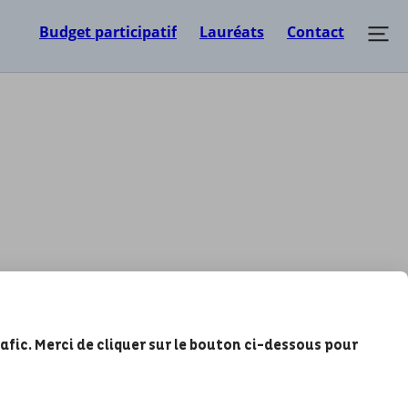
Budget participatif
Lauréats
Contact
,
rafic. Merci de cliquer sur le bouton ci-dessous pour
er la participation
e. Le budget
l vous permet de