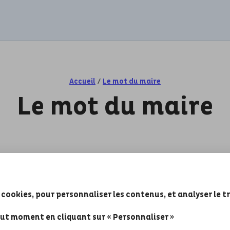
Accueil
/
Le mot du maire
Le mot du maire
Chères Mérignacaises, chers Mérignacais
 cookies, pour personnaliser les contenus, et analyser le t
À Mérignac, nous avons fait le choix de plac
citoyenne au coeur de notre action publiqu
out moment en cliquant sur « Personnaliser »
participatif en est une belle illustration : i