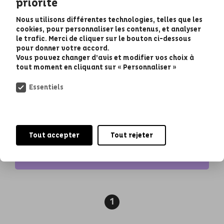
priorité
Nous utilisons différentes technologies, telles que les
cookies, pour personnaliser les contenus, et analyser
le trafic. Merci de cliquer sur le bouton ci-dessous
pour donner votre accord.
Vous pouvez changer d’avis et modifier vos choix à
Économie • Numérique
tout moment en cliquant sur « Personnaliser »
Essentiels
Gaming-Room – Salle
de Jeux – Le Burck
Tout accepter
Tout rejeter
Lauréat 2021
1