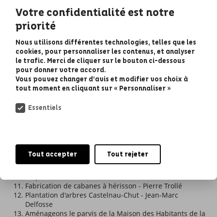
de 2025 :
Votre confidentialité est notre
Un Parc de quartier pour tous à Arlac - Jérémie
priorité
Chassain et Guillaume Rebejac
Renforcer la sécurité des piétons en ville - Patrick
Nous utilisons différentes technologies, telles que les
Gronier et Marie-France Aniotsbehere
cookies, pour personnaliser les contenus, et analyser
Rafraîchissement de la cour d'école Rosa Bonheur -
le trafic. Merci de cliquer sur le bouton ci-dessous
Association des parents d'élèves indépendant de
pour donner votre accord.
Chemin-Long
Vous pouvez changer d’avis et modifier vos choix à
Le Jardin qui murmure - Olivier Caley
tout moment en cliquant sur « Personnaliser »
Collectif bricolage et aide à domicile - Sylvain Puissacq
Fresque murale avec l'artiste A-MO - Guillaume Bastard
Essentiels
de Crisnay
Ombrager et rafraîchir des aires de jeux - Joris Sansen
Partageons ensemble autour du jeu à Jean Jaurès -
Romain Barret et l'équipe pédagogique des
établissements de Jean Jaurès
Tout accepter
Tout rejeter
Station de gonflage pour vélos - Najat Nounou
Des tables de ping-pong en ville - Kémil Allart et
Stéphanie Viéville
Fabrication de cabanes à hérisson - Pierre Trollé
Plantation d'arbres Castelnau-Chut - Jean-Marc
Delfosse
Aménageons le parvis de la Maison des Habitants de la