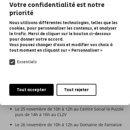
Votre confidentialité est notre
organisera des permanences pour accompagner celles et
ceux qui le souhaiteront à voter sur une tablette numérique
priorité
à la Maison des associations et dans les Maisons des
habitants de la ville aux dates suivantes :
Nous utilisons différentes technologies, telles que les
cookies, pour personnaliser les contenus, et analyser
Le 13 novembre de 10h à 12h puis de 14h à 16h dans le
le trafic. Merci de cliquer sur le bouton ci-dessous
hall de la Maison des Associations
pour donner votre accord.
Vous pouvez changer d’avis et modifier vos choix à
Le 18 novembre de 10h à 12h à la Maison des Habitants
tout moment en cliquant sur « Personnaliser »
de Beutre
Le 19 novembre de 14h à 16h à la Maison des Habitants
Essentiels
de Beaudésert
Le 20 novembre de 10h à 12h à la Maison des
Associations
Tout accepter
Tout rejeter
Le 24 novembre de 14h à 16h à la Maison des Habitants
d'Arlac
Le 25 novembre de 10h à 12h au Centre Social le Puzzle
puis de 14h à 16h au CL2V
Le 26 novembre de 10h à 12h au Domaine de Fantaisie